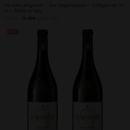
Tre birre artigianali – Box Degustazione – bottiglie da 33
cl – Made in Italy
Il
Il
31.90
€
19.90
€
(
16.31
€
+ IVA)
prezzo
prezzo
originale
attuale
era:
è:
Sale
31.90€.
19.90€.