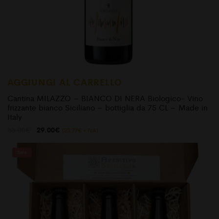
AGGIUNGI AL CARRELLO
Cantina MILAZZO – BIANCO DI NERA Biologico- Vino
frizzante bianco Siciliano – bottiglia da 75 CL – Made in
Italy
Il
Il
33.00
€
29.00
€
(
23.77
€
+ IVA)
prezzo
prezzo
originale
attuale
era:
è:
Sale
33.00€.
29.00€.