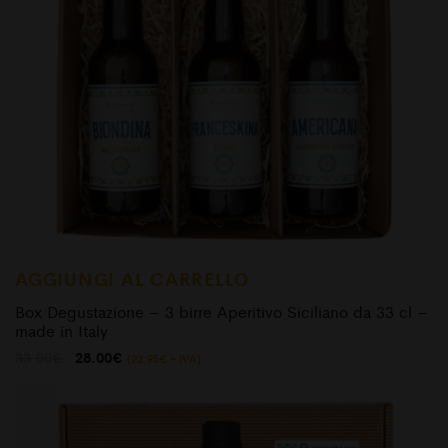
AGGIUNGI AL CARRELLO
Box Degustazione – 3 birre Aperitivo Siciliano da 33 cl –
made in Italy
Il
Il
33.00
€
28.00
€
(
22.95
€
+ IVA)
prezzo
prezzo
originale
attuale
era:
è:
33.00€.
28.00€.