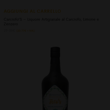
AGGIUNGI AL CARRELLO
Carciofo’S – Liquore Artigianale al Carciofo, Limone e
Zenzero
29.00
€
(
23.77
€
+ IVA)