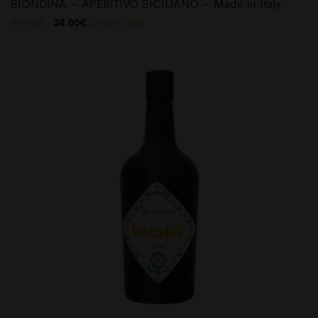
BIONDINA – APERITIVO SICILIANO – Made in Italy
Il
Il
39.00
€
34.00
€
(
27.87
€
+ IVA)
prezzo
prezzo
originale
attuale
era:
è:
39.00€.
34.00€.