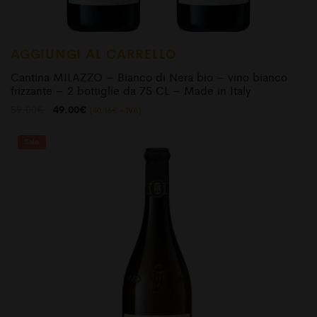
AGGIUNGI AL CARRELLO
Cantina MILAZZO – Bianco di Nera bio – vino bianco
frizzante – 2 bottiglie da 75 CL – Made in Italy
Il
Il
59.00
€
49.00
€
(
40.16
€
+ IVA)
prezzo
prezzo
originale
attuale
era:
è:
Sale
59.00€.
49.00€.