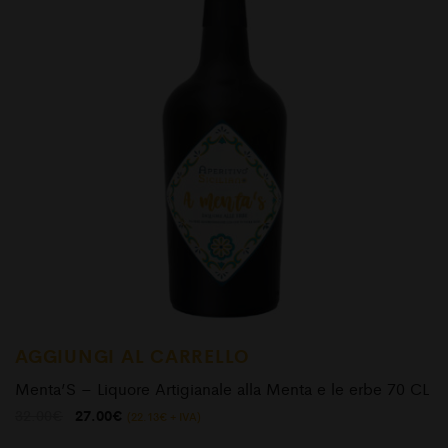
AGGIUNGI AL CARRELLO
Menta’S – Liquore Artigianale alla Menta e le erbe 70 CL
Il
Il
32.00
€
27.00
€
(
22.13
€
+ IVA)
prezzo
prezzo
originale
attuale