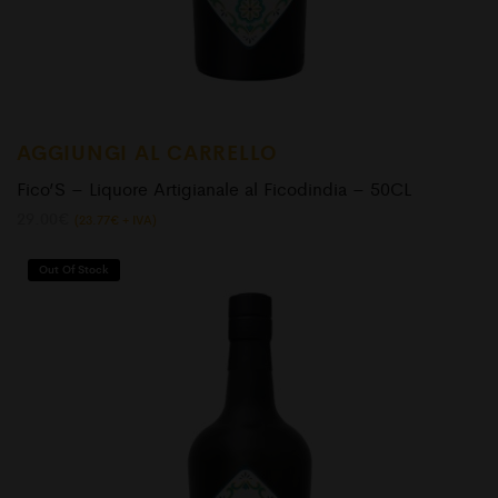
AGGIUNGI AL CARRELLO
Fico’S – Liquore Artigianale al Ficodindia – 50CL
29.00
€
(
23.77
€
+ IVA)
Out Of Stock