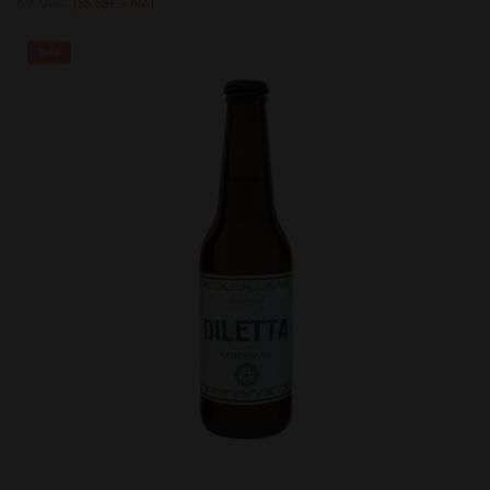
69.00
€
(
56.56
€
+ IVA)
Sale