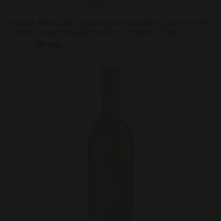
Cantina MILAZZO – Maria Costanza bianco Sicilia D.O.P
– 2024 – due bottiglie da 75 cl – Made in Italy
Il
Il
69.00
€
55.00
€
(
45.08
€
+ IVA)
prezzo
prezzo
originale
attuale
era:
è:
Sale
69.00€.
55.00€.