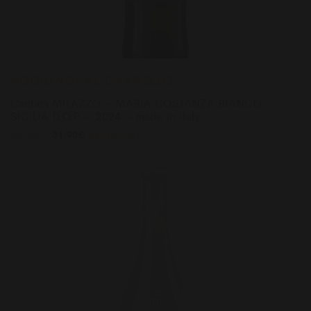
AGGIUNGI AL CARRELLO
Cantina MILAZZO – MARIA COSTANZA BIANCO
SICILIA D.O.P. – 2024 – made in Italy
Il
Il
35.00
€
31.90
€
(
26.15
€
+ IVA)
prezzo
prezzo
originale
attuale
era:
è:
Sale
35.00€.
31.90€.