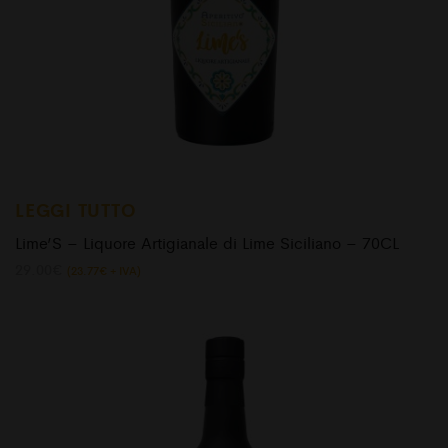
LEGGI TUTTO
Lime’S – Liquore Artigianale di Lime Siciliano – 70CL
29.00
€
(
23.77
€
+ IVA)