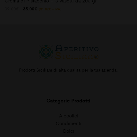
Crema di Pistacchio – 3 vasetti da 200 gr
Il
Il
39.00
€
35.00
€
(
31.82
€
+ IVA)
prezzo
prezzo
originale
attuale
era:
è:
39.00€.
35.00€.
Prodotti Siciliani di alta qualità per la tua azienda.
Categorie Prodotti
Alcoolici
Condimenti
Dolci