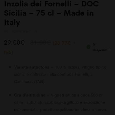
Inzolia dei Fornelli – DOC
Sicilia – 75 cl – Made in
Italy
SKU:
B08P8ZH363-1-5
Il
Il
29.00
€
31.00
€
(
23.77
€
+
5
prezzo
prezzo
disponibili
IVA)
originale
attuale
Varietà autoctona
– 100 % Inzolia, vitigno tipico
era:
è:
siciliano coltivato nella contrada Fornelli, a
31.00€.
29.00€.
Cammarata (AG).
Cru d’altitudine
– Vigneti situati a circa 500 m
s.l.m., substrato sabbioso-argilloso e esposizione
est-orientata: perfetto equilibrio tra clima e terroir.