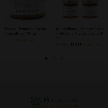
Pesto di Pistacchi Sicilia –
Marmellata di Arance Rosse
4 vasetti da 190 gr
– Sicilia – 4 vasetti da 220
gr
29.00
€
(
26.36
€
+ IVA)
Il
Il
34.00
€
29.00
€
(
26.36
€
+ IVA)
prezzo
prezzo
originale
attuale
era:
è:
34.00€.
29.00€.