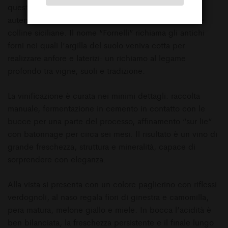
questo vi­no bianco 100 % Inzolia esprime in modo
autentico e raffinatamente territoriale la bellezza delle
colline siciliane. Il nome “Fornelli” richiama gli antichi
forni nei quali l’argilla del suolo veniva cotta per
realizzare anfore e laterizi: un richiamo al legame
profondo tra vigne, suoli e tradizione.
La vinificazione è curata nei minimi dettagli: raccolta
manuale, fermentazione in cemento in contatto con le
bucce per una parte del processo, affinamento “sur lie”
con batonnage per circa sei mesi. Il risultato è un vino di
grande freschezza, struttura e mineralità, capace di
sorprendere con eleganza.
Alla vista si presenta con un colore paglierino con riflessi
verdognoli, al naso regala fiori di ginestra e camomilla,
pera matura, melone giallo e miele. In bocca l’acidità è
ben bilanciata, la freschezza persistente e il finale lungo