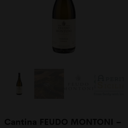
Rosato
DOC
Sicilia
Sicilia
D.O.P.
–
–
75
75
cl
cl
–
–
Made
Made
in
in
Italy
Italy
Cantina FEUDO MONTONI –