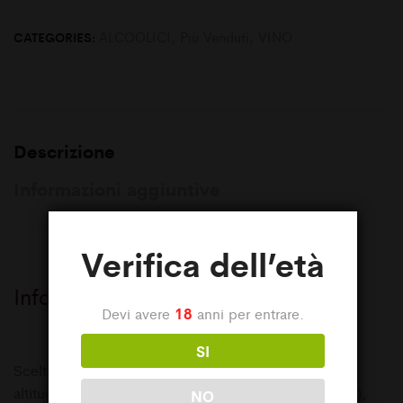
ALCOOLICI
,
Più Venduti
,
VINO
CATEGORIES:
Descrizione
Informazioni aggiuntive
Verifica dell’età
Info
18
Devi avere
anni per entrare.
SI
Scelto dai vigneti del cru “Fornelli” a circa 500 m di
altitudine nella zona di Cammarata (Agrigento, Sicilia),
NO