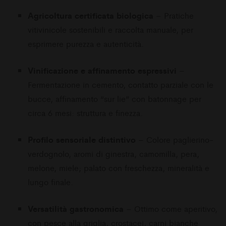
Agricoltura certificata biologica
– Pratiche
vitivinicole sostenibili e raccolta manuale, per
esprimere purezza e autenticità.
Vinificazione e affinamento espressivi
–
Fermentazione in cemento, contatto parziale con le
bucce, affinamento “sur lie” con batonnage per
circa 6 mesi: struttura e finezza.
Profilo sensoriale distintivo
– Colore paglierino-
verdognolo, aromi di ginestra, camomilla, pera,
melone, miele; palato con freschezza, mineralità e
lungo finale.
Versatilità gastronomica
– Ottimo come aperitivo,
con pesce alla griglia, crostacei, carni bianche