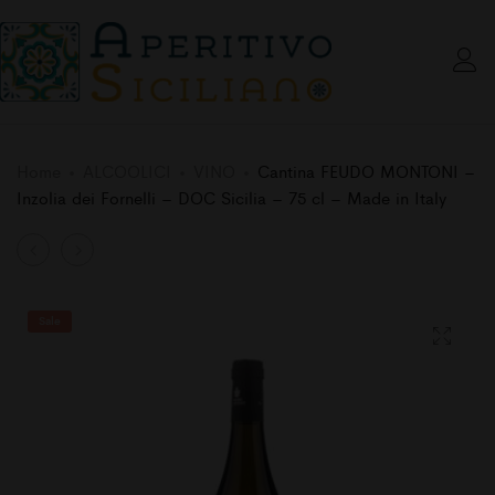
Home
ALCOOLICI
VINO
Cantina FEUDO MONTONI –
Inzolia dei Fornelli – DOC Sicilia – 75 cl – Made in Italy
Product
Cantina
Cantina
MILAZZO
FEUDO
navigation
–
MONTONI
Sale
Vino
–
Terre
Perricone
della
del
Baronia
Core
–
–