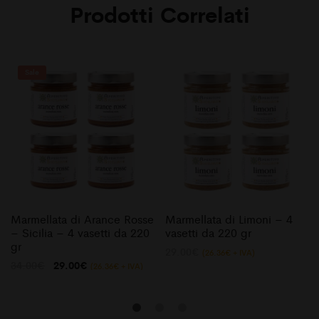
Prodotti Correlati
Sale
Marmellata di Arance Rosse
Marmellata di Limoni – 4
– Sicilia – 4 vasetti da 220
vasetti da 220 gr
gr
29.00
€
(
26.36
€
+ IVA)
Il
Il
34.00
€
29.00
€
(
26.36
€
+ IVA)
prezzo
prezzo
originale
attuale
era:
è:
34.00€.
29.00€.