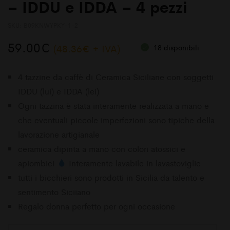
– IDDU e IDDA – 4 pezzi
SKU:
B09KNWYPKY-1-2
59.00
€
(
48.36
€
+ IVA)
18 disponibili
4 tazzine da caffè di Ceramica Siciliane con soggetti
IDDU (lui) e IDDA (lei)
Ogni tazzina è stata interamente realizzata a mano e
che eventuali piccole imperfezioni sono tipiche della
lavorazione artigianale
ceramica dipinta a mano con colori atossici e
apiombici
Interamente lavabile in lavastoviglie
tutti i bicchieri sono prodotti in Sicilia da talento e
sentimento Siciiano
Regalo donna perfetto per ogni occasione