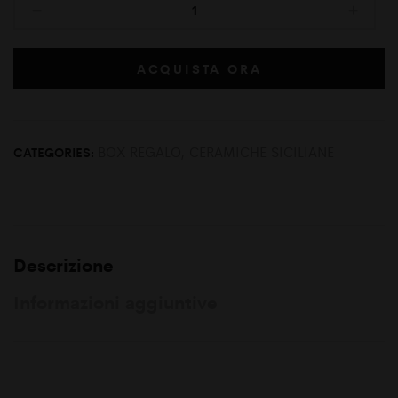
ACQUISTA ORA
BOX REGALO
,
CERAMICHE SICILIANE
CATEGORIES:
Descrizione
Informazioni aggiuntive