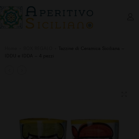
Home
BOX REGALO
Tazzine di Ceramica Siciliana –
IDDU e IDDA – 4 pezzi
Product
Tazzine
Bicchierini
di
di
navigation
Ceramica
Ceramica
Siciliana
Siciliana
–
–
stile
4
moderno
pezzi
Case