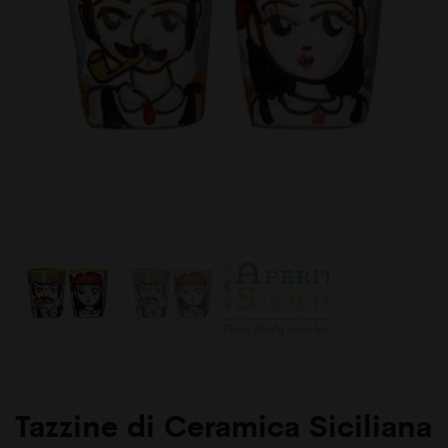
–
4
pezzi
Tazzine di Ceramica Siciliana