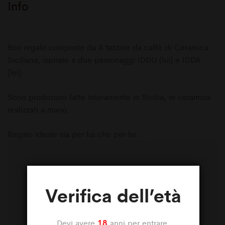
Info
Box regalo composto da 4 tazzine da caffè di Ceramica
Siciliana, ispirate a due personaggi IDDU (lui) e IDDA
(lei).
Sono produzioni fatte interamente in Sicilia, in ceramica
realizzati a mano.
Regalo ideale sia per lui che per lei.
Verifica dell’età
18
Devi avere
anni per entrare.