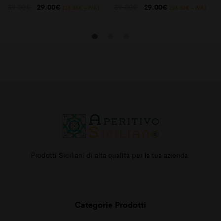
Il
Il
Il
Il
39.00
€
29.00
€
39.00
€
29.00
€
(
26.36
€
+ IVA)
(
26.36
€
+ IVA)
prezzo
prezzo
prezzo
prezzo
originale
attuale
originale
attuale
era:
è:
era:
è:
39.00€.
29.00€.
39.00€.
29.00€.
Prodotti Siciliani di alta qualità per la tua azienda.
Categorie Prodotti