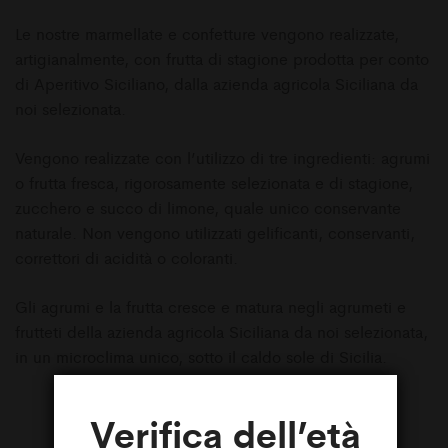
Le nostre marmellate e confetture vengono realizzate,
artigianalmente, con frutta di stagione prodotta per conto
di Aperitivo Siciliano, dalla azienda agricola Siciliana da
noi selezionata.
Vengono realizzate con l’utilizzo di tre ingredienti: agrumi
o frutta fresca, rigorosamente selezionata e di stagione,
zucchero e succo di limone, quale unico conservante
naturale. Non vengono utilizzati gelificanti, conservanti,
correttori di acidità o coloranti.
Gli agrumi e la frutta cresce e matura negli agrumeti e
frutteti della azienda agricola Siciliana da noi selezionata,
in un microclima unico, sotto il caldo sole di Sicilia.
Verifica dell’età