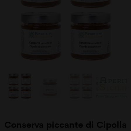
vasetti
vasetti
da
da
220
220gr
gr
Conserva piccante di Cipolla