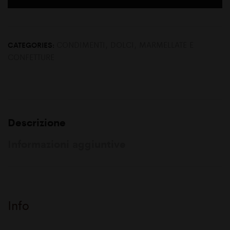
CONDIMENTI
,
DOLCI
,
MARMELLATE E
CATEGORIES:
CONFETTURE
Descrizione
Informazioni aggiuntive
Info