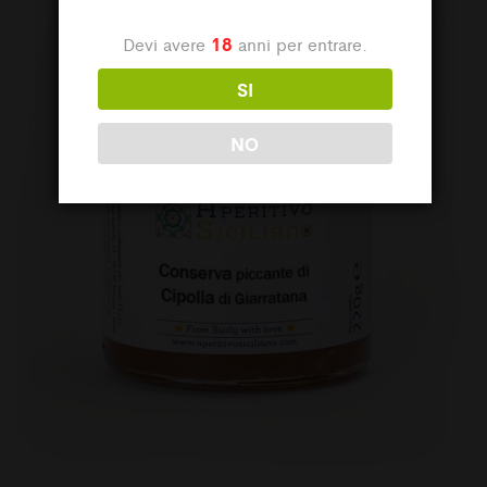
18
Devi avere
anni per entrare.
SI
NO