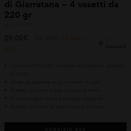
di Giarratana – 4 vasetti da
220 gr
SKU:
B09GZLTBH4
Il
Il
29.00
€
34.00
€
(
26.36
€
+
1
prezzo
prezzo
disponibili
IVA)
originale
attuale
C
onserva PICCANTE di cipolla di Giarratana, prodotta
era:
è:
in Sicilia
34.00€.
29.00€.
Ideale da spalmare su un crostone di pane
Perfetta con carni stufate o pesce al forno
Si accompagna anche a formaggi stagionati
Prodotto in Sicilia da materia prima Siciliana
ACQUISTA ORA