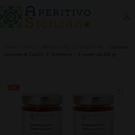
Home
DOLCI
MARMELLATE E CONFETTURE
Conserva
piccante di Cipolla di Giarratana – 4 vasetti da 220 gr
Product
Conserva
Marmellata
dolce
Extra
navigation
di
Arance
Sale
Cipolla
Tarocco
di
e
Giarratana
Zenzero
–
–
4
4